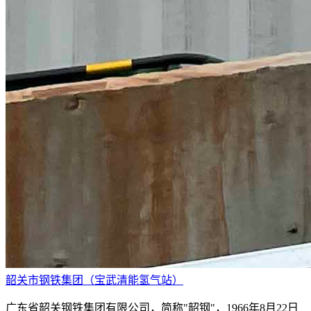
韶关市钢铁集团（宝武清能氢气站）
广东省韶关钢铁集团有限公司，简称"韶钢"，1966年8月22日