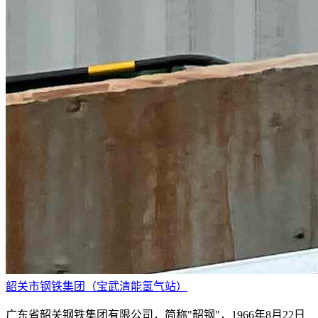
韶关市钢铁集团（宝武清能氢气站）
广东省韶关钢铁集团有限公司，简称"韶钢"，1966年8月22日