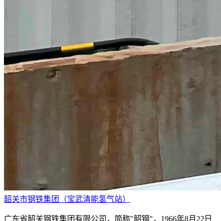
韶关市钢铁集团（宝武清能氢气站）
广东省韶关钢铁集团有限公司，简称"韶钢"，1966年8月22日