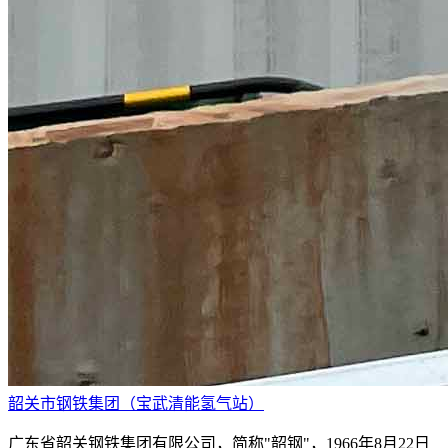
韶关市钢铁集团（宝武清能氢气站）
广东省韶关钢铁集团有限公司，简称"韶钢"，1966年8月22日